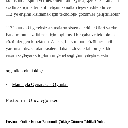
konusunda eğitim vermek önemlidir. Ayrıca, gereksiz aramaları
azaltmak için alternatif iletişim kanalları teşvik edilebilir ve
112’ye erişimi kısıtlamak için teknolojik çözümler geliştirilebilir.
112 hattındaki gereksiz aramaların sisteme ciddi etkileri vardır.
Bu durumun azaltılması için toplumsal bir çaba ve teknolojik
çözümler gerekmektedir. Ancak, bu sorunun çözülmesi acil
yardıma ihtiyacı olan kişilere daha hızlı ve etkili bir şekilde
erişim sağlayarak toplumun genel sağlığını iyileştirecektir.
organik kadın takipçi
Manitayla Oynanacak Oyunlar
Posted in
Uncategorized
Y
Previous:
Online Kumar Ekonomik Çöküşe Götüren Tehlikeli Yolda