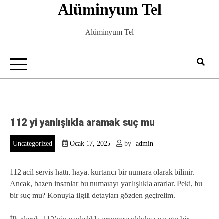
Alüminyum Tel
Skip
to
content
Alüminyum Tel
112 yi yanlışlıkla aramak suç mu
Uncategorized
Ocak 17, 2025
by
admin
112 acil servis hattı, hayat kurtarıcı bir numara olarak bilinir.
Ancak, bazen insanlar bu numarayı yanlışlıkla ararlar. Peki, bu
bir suç mu? Konuyla ilgili detayları gözden geçirelim.
İlk olarak, 112’nin yanlışlıkla aranması oldukça yaygın bir