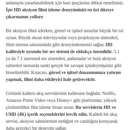
anlamıyla yararlanabilmek için bazı ipuçlarına dikkat etmelisiniz.
İşte HD aksiyon filmi izleme deneyiminizi en üst düzeye
çıkarmanın yolları:
Bir aksiyon filmi izlerken, görsel ve işitsel unsurlar büyük bir rol
oynar. Büyük ekran televizyonlar veya projeksiyon sistemleri,
filmi sinema salonundaki gibi deneyimlemenizi sağlar.
HD
kalitesiyle uyumlu bir ses sistemi de oldukça önemlidir.
5.1
ya da 7.1 surround ses sistemleri, patlamalar ve hızlı aksiyon
sahneleri sırasında sanki gerçek bir savaşın içindeymişsiniz gibi
hissettirebilir. Kısacası,
görsel ve işitsel donanımınıza yatırım
yapmak, filmi daha etkileyici hale getirecektir.
Görüntü kalitesi akış servislerinin kalitesine bağlıdır. Netflix,
Amazon Prime Video veya Disney+ gibi platformlar, yüksek
çözünürlükte film izleme fırsatı sunar.
Bu servislerin HD ve
UHD (4K) içerik seçeneklerini tercih edin.
Kaliteli bir akış
servisi, aksiyon sahnelerinin netliğini ve canlılığını koruyarak
daha gerçekçi bir deneyim sağlar.