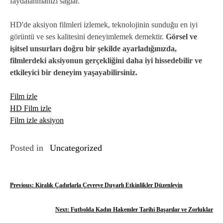
faydalanmanızı sağlar.
HD'de aksiyon filmleri izlemek, teknolojinin sunduğu en iyi
görüntü ve ses kalitesini deneyimlemek demektir.
Görsel ve
işitsel unsurları doğru bir şekilde ayarladığınızda,
filmlerdeki aksiyonun gerçekliğini daha iyi hissedebilir ve
etkileyici bir deneyim yaşayabilirsiniz.
Film izle
HD Film izle
Film izle aksiyon
Posted in
Uncategorized
Y
Previous:
Kiralık Çadırlarla Çevreye Duyarlı Etkinlikler Düzenleyin
a
Next:
Futbolda Kadın Hakemler Tarihi Başarılar ve Zorluklar
z