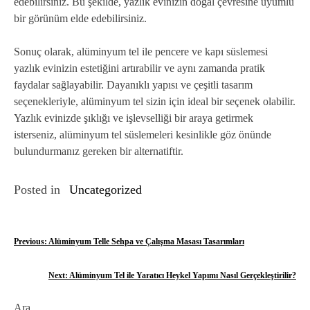
edebilirsiniz. Bu şekilde, yazlık evinizin doğal çevresine uyumlu
bir görünüm elde edebilirsiniz.
Sonuç olarak, alüminyum tel ile pencere ve kapı süslemesi
yazlık evinizin estetiğini artırabilir ve aynı zamanda pratik
faydalar sağlayabilir. Dayanıklı yapısı ve çeşitli tasarım
seçenekleriyle, alüminyum tel sizin için ideal bir seçenek olabilir.
Yazlık evinizde şıklığı ve işlevselliği bir araya getirmek
isterseniz, alüminyum tel süslemeleri kesinlikle göz önünde
bulundurmanız gereken bir alternatiftir.
Posted in
Uncategorized
Y
Previous:
Alüminyum Telle Sehpa ve Çalışma Masası Tasarımları
a
Next:
Alüminyum Tel ile Yaratıcı Heykel Yapımı Nasıl Gerçekleştirilir?
z
Ara