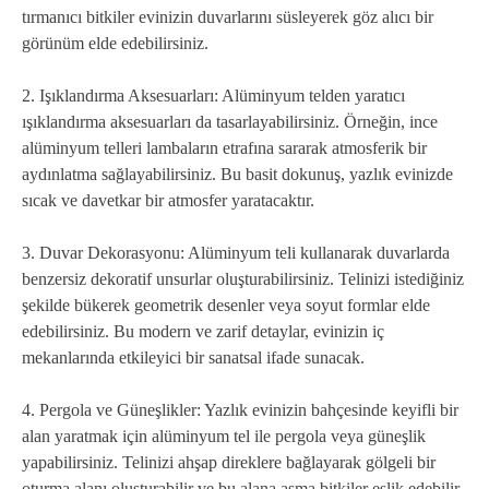
tırmanıcı bitkiler evinizin duvarlarını süsleyerek göz alıcı bir
görünüm elde edebilirsiniz.
2. Işıklandırma Aksesuarları: Alüminyum telden yaratıcı
ışıklandırma aksesuarları da tasarlayabilirsiniz. Örneğin, ince
alüminyum telleri lambaların etrafına sararak atmosferik bir
aydınlatma sağlayabilirsiniz. Bu basit dokunuş, yazlık evinizde
sıcak ve davetkar bir atmosfer yaratacaktır.
3. Duvar Dekorasyonu: Alüminyum teli kullanarak duvarlarda
benzersiz dekoratif unsurlar oluşturabilirsiniz. Telinizi istediğiniz
şekilde bükerek geometrik desenler veya soyut formlar elde
edebilirsiniz. Bu modern ve zarif detaylar, evinizin iç
mekanlarında etkileyici bir sanatsal ifade sunacak.
4. Pergola ve Güneşlikler: Yazlık evinizin bahçesinde keyifli bir
alan yaratmak için alüminyum tel ile pergola veya güneşlik
yapabilirsiniz. Telinizi ahşap direklere bağlayarak gölgeli bir
oturma alanı oluşturabilir ve bu alana asma bitkiler eşlik edebilir.