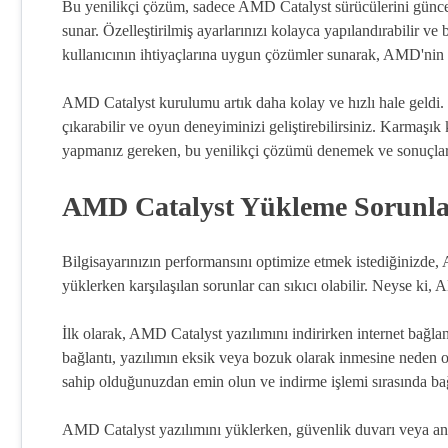
Bu yenilikçi çözüm, sadece AMD Catalyst sürücülerini günce
sunar. Özelleştirilmiş ayarlarınızı kolayca yapılandırabilir ve b
kullanıcının ihtiyaçlarına uygun çözümler sunarak, AMD'nin
AMD Catalyst kurulumu artık daha kolay ve hızlı hale geldi. T
çıkarabilir ve oyun deneyiminizi geliştirebilirsiniz. Karmaşı
yapmanız gereken, bu yenilikçi çözümü denemek ve sonuçlar
AMD Catalyst Yükleme Sorunla
Bilgisayarınızın performansını optimize etmek istediğinizde
yüklerken karşılaşılan sorunlar can sıkıcı olabilir. Neyse ki
İlk olarak, AMD Catalyst yazılımını indirirken internet bağlan
bağlantı, yazılımın eksik veya bozuk olarak inmesine neden ol
sahip olduğunuzdan emin olun ve indirme işlemi sırasında ba
AMD Catalyst yazılımını yüklerken, güvenlik duvarı veya ant