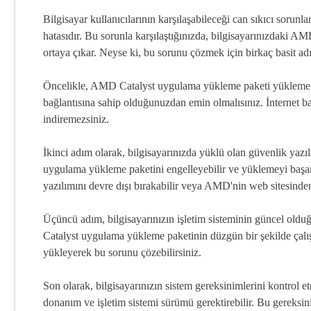
Bilgisayar kullanıcılarının karşılaşabileceği can sıkıcı sor
hatasıdır. Bu sorunla karşılaştığınızda, bilgisayarınızdaki 
ortaya çıkar. Neyse ki, bu sorunu çözmek için birkaç basit a
Öncelikle, AMD Catalyst uygulama yükleme paketi yükleme hat
bağlantısına sahip olduğunuzdan emin olmalısınız. İnternet b
indiremezsiniz.
İkinci adım olarak, bilgisayarınızda yüklü olan güvenlik yazı
uygulama yükleme paketini engelleyebilir ve yüklemeyi başarı
yazılımını devre dışı bırakabilir veya AMD'nin web sitesinden 
Üçüncü adım, bilgisayarınızın işletim sisteminin güncel old
Catalyst uygulama yükleme paketinin düzgün bir şekilde çalı
yükleyerek bu sorunu çözebilirsiniz.
Son olarak, bilgisayarınızın sistem gereksinimlerini kontrol 
donanım ve işletim sistemi sürümü gerektirebilir. Bu gereksin