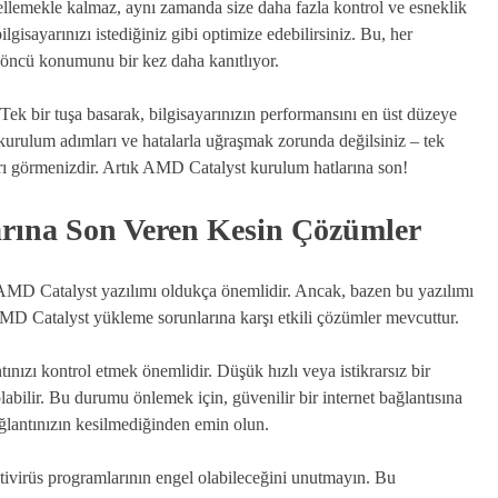
llemekle kalmaz, aynı zamanda size daha fazla kontrol ve esneklik
ilgisayarınızı istediğiniz gibi optimize edebilirsiniz. Bu, her
 öncü konumunu bir kez daha kanıtlıyor.
ek bir tuşa basarak, bilgisayarınızın performansını en üst düzeye
k kurulum adımları ve hatalarla uğraşmak zorunda değilsiniz – tek
ı görmenizdir. Artık AMD Catalyst kurulum hatlarına son!
rına Son Veren Kesin Çözümler
, AMD Catalyst yazılımı oldukça önemlidir. Ancak, bazen bu yazılımı
, AMD Catalyst yükleme sorunlarına karşı etkili çözümler mevcuttur.
tınızı kontrol etmek önemlidir. Düşük hızlı veya istikrarsız bir
abilir. Bu durumu önlemek için, güvenilir bir internet bağlantısına
ğlantınızın kesilmediğinden emin olun.
ivirüs programlarının engel olabileceğini unutmayın. Bu