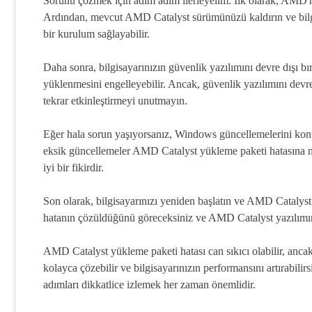
Sorunu çözmek için adım adım ilerleyelim. İlk olarak, AMD'ni
Ardından, mevcut AMD Catalyst sürümünüzü kaldırın ve bilgisa
bir kurulum sağlayabilir.
Daha sonra, bilgisayarınızın güvenlik yazılımını devre dışı bı
yüklenmesini engelleyebilir. Ancak, güvenlik yazılımını devr
tekrar etkinleştirmeyi unutmayın.
Eğer hala sorun yaşıyorsanız, Windows güncellemelerini kontr
eksik güncellemeler AMD Catalyst yükleme paketi hatasına n
iyi bir fikirdir.
Son olarak, bilgisayarınızı yeniden başlatın ve AMD Catalyst
hatanın çözüldüğünü göreceksiniz ve AMD Catalyst yazılımını
AMD Catalyst yükleme paketi hatası can sıkıcı olabilir, ancak
kolayca çözebilir ve bilgisayarınızın performansını artırabili
adımları dikkatlice izlemek her zaman önemlidir.