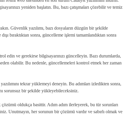
n resmi web sitesinden en son sürüm Catalyst yazılımını indirin.
yarınızı yeniden başlatın. Bu, bazı çatışmaları çözebilir ve temiz
rakın. Güvenlik yazılımı, bazı dosyaların düzgün bir şekilde
e dışı bıraktıktan sonra, güncelleme işlemi tamamlandıktan sonra
ol edin ve gerekirse bilgisayarınızı güncelleyin. Bazı durumlarda,
eden olabilir. Bu nedenle, güncellemeleri kontrol etmek her zaman
 yazılımını tekrar yüklemeyi deneyin. Bu adımları izledikten sonra,
 sorunsuz bir şekilde yükleyebileceksiniz.
 çözümü oldukça basittir. Adım adım ilerleyerek, bu tür sorunları
rsiniz. Unutmayın, her sorunun bir çözümü vardır ve sabırlı olmak ve