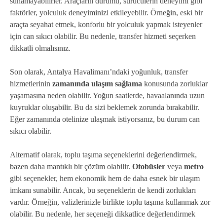
sunamayabilirler. Araçların durumu, sürücülerin deneyimi gibi
faktörler, yolculuk deneyiminizi etkileyebilir. Örneğin, eski bir
araçta seyahat etmek, konforlu bir yolculuk yapmak isteyenler
için can sıkıcı olabilir. Bu nedenle, transfer hizmeti seçerken
dikkatli olmalısınız.
Son olarak, Antalya Havalimanı’ndaki yoğunluk, transfer
hizmetlerinin
zamanında ulaşım sağlama
konusunda zorluklar
yaşamasına neden olabilir. Yoğun saatlerde, havaalanında uzun
kuyruklar oluşabilir. Bu da sizi beklemek zorunda bırakabilir.
Eğer zamanında otelinize ulaşmak istiyorsanız, bu durum can
sıkıcı olabilir.
Alternatif olarak, toplu taşıma seçeneklerini değerlendirmek,
bazen daha mantıklı bir çözüm olabilir.
Otobüsler
veya
metro
gibi seçenekler, hem ekonomik hem de daha esnek bir ulaşım
imkanı sunabilir. Ancak, bu seçeneklerin de kendi zorlukları
vardır. Örneğin, valizlerinizle birlikte toplu taşıma kullanmak zor
olabilir. Bu nedenle, her seçeneği dikkatlice değerlendirmek