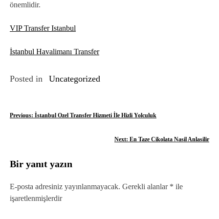
önemlidir.
VIP Transfer Istanbul
İstanbul Havalimanı Transfer
Posted in
Uncategorized
Y
Previous:
İstanbul Ozel Transfer Hizmeti İle Hizli Yolculuk
a
Next:
En Taze Cikolata Nasil Anlasilir
z
Bir yanıt yazın
ı
g
E-posta adresiniz yayınlanmayacak.
Gerekli alanlar
*
ile
işaretlenmişlerdir
e