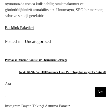
oyununuzda ustaca kullanabilir, sıralamalarınızı ve
görünürlüğünüzü artırabilirsiniz. Unutmayın, SEO bir maraton;
sabır ve strateji gerektirir!
Backlink Paketleri
Posted in
Uncategorized
Y
Previous:
Deneme Bonusu ile Oyunların Geleceği
a
Next:
BLNG Air 6000 Summer Fruit Puff Tropikal meyveler Satın Al
z
Ara
ı
Ara
g
e
Instagram Bayan Takipçi Arttırma Parasız