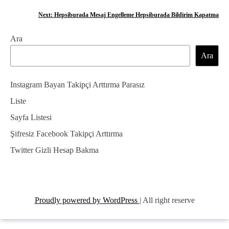
a
Next:
Hepsiburada Mesaj Engelleme Hepsiburada Bildirim Kapatma
z
Ara
ı
Ara
g
e
Instagram Bayan Takipçi Arttırma Parasız
z
Liste
Sayfa Listesi
i
Şifresiz Facebook Takipçi Arttırma
n
Twitter Gizli Hesap Bakma
m
e
s
Proudly powered by WordPress
|
All right reserve
i