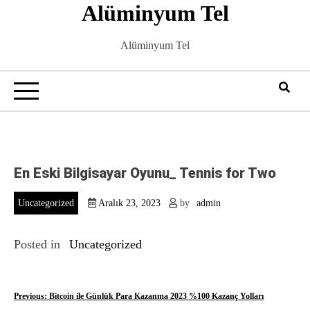
Alüminyum Tel
Skip
to
content
Alüminyum Tel
En Eski Bilgisayar Oyunu_ Tennis for Two
Uncategorized
Aralık 23, 2023
by
admin
Posted in
Uncategorized
Y
Previous:
Bitcoin ile Günlük Para Kazanma 2023 %100 Kazanç Yolları