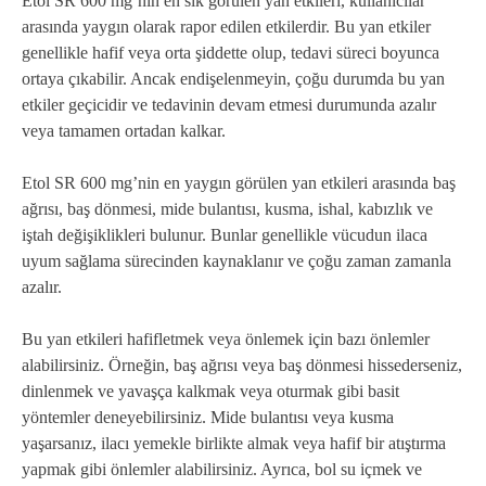
Etol SR 600 mg’nin en sık görülen yan etkileri, kullanıcılar
arasında yaygın olarak rapor edilen etkilerdir. Bu yan etkiler
genellikle hafif veya orta şiddette olup, tedavi süreci boyunca
ortaya çıkabilir. Ancak endişelenmeyin, çoğu durumda bu yan
etkiler geçicidir ve tedavinin devam etmesi durumunda azalır
veya tamamen ortadan kalkar.
Etol SR 600 mg’nin en yaygın görülen yan etkileri arasında baş
ağrısı, baş dönmesi, mide bulantısı, kusma, ishal, kabızlık ve
iştah değişiklikleri bulunur. Bunlar genellikle vücudun ilaca
uyum sağlama sürecinden kaynaklanır ve çoğu zaman zamanla
azalır.
Bu yan etkileri hafifletmek veya önlemek için bazı önlemler
alabilirsiniz. Örneğin, baş ağrısı veya baş dönmesi hissederseniz,
dinlenmek ve yavaşça kalkmak veya oturmak gibi basit
yöntemler deneyebilirsiniz. Mide bulantısı veya kusma
yaşarsanız, ilacı yemekle birlikte almak veya hafif bir atıştırma
yapmak gibi önlemler alabilirsiniz. Ayrıca, bol su içmek ve