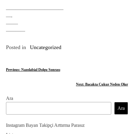
————————————
—-
——–
————
Posted in
Uncategorized
Y
Previous:
Nazolabial Dolgu Sonrası
a
Next:
Bacakta Çukur Neden Olur
z
Ara
ı
Ara
g
e
Instagram Bayan Takipçi Arttırma Parasız