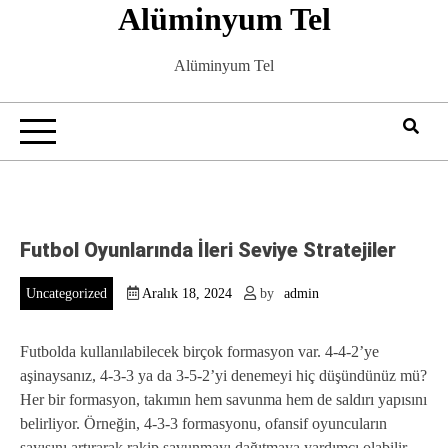
Alüminyum Tel
Skip
to
content
Alüminyum Tel
Futbol Oyunlarında İleri Seviye Stratejiler
Uncategorized
Aralık 18, 2024
by
admin
Futbolda kullanılabilecek birçok formasyon var. 4-4-2’ye
aşinaysanız, 4-3-3 ya da 3-5-2’yi denemeyi hiç düşündünüz mü?
Her bir formasyon, takımın hem savunma hem de saldırı yapısını
belirliyor. Örneğin, 4-3-3 formasyonu, ofansif oyuncuların
sayısını artırarak rakip savunmayı dağıtmaya yardımcı olabilir.