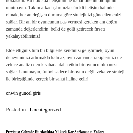
noktasıdır. Bu noktada iletişimin ne kadar önemli olduğunu
unutmayın. Takım arkadaşlarınızla sürekli iletişim halinde
olmak, her an değişen duruma göre stratejinizi güncellemenizi
sağlar. Bir an bir oyuncunun pas vermesi gereken anı doğru
zamanda değerlendirin, belki de golü getirecek fırsatı
yakalayabilirsiniz!
Elde ettiğiniz tüm bu bilgilerle kendinizi geliştirmek, oyun
deneyiminizi artırmakla kalmaz; aynı zamanda rakiplerinizi de
zekice analiz ederek sahada daha etkin bir oyuncu olmanızı
sağlar. Unutmayın, futbol sadece bir oyun değil; zeka ve strateji
ile birleştiğinde gerçek bir sanat haline gelir!
onwin guncel giris
Posted in
Uncategorized
Y
Previous:
Gebzede Hurdacılıkta Yüksek Kar Sağlamanın Yolları