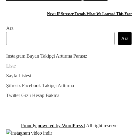
a
Next:
IP Stresser Trends What We Learned This Year
z
Ara
ı
Ara
g
e
Instagram Bayan Takipçi Arttırma Parasız
z
Liste
Sayfa Listesi
i
Şifresiz Facebook Takipçi Arttırma
n
Twitter Gizli Hesap Bakma
m
e
s
Proudly powered by WordPress
|
All right reserve
i