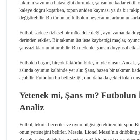
takımın savunma hatası gibi durumlar, şansın ne kadar etkili 
kaleye doğru koşarken, topun aniden kayması ya da bir raki
değiştirebilir. Bu tür anlar, futbolun heyecanını artıran unsurla
Futbol, sadece fiziksel bir mücadele değil, aynı zamanda duygus
derinden etkiler. Bir takımın üst üste kaybettiği maçlar, oyun
şanssızlıkları unutturabilir. Bu nedenle, şansın duygusal etkis
Futbolda başarı, birçok faktörün birleşimiyle oluşur. Ancak, 
aslında oyunun kalbinde yer alır. Şans, bazen bir takımın kade
açabilir. Futbolun bu belirsizliği, onu daha da çekici kılan uns
Yetenek mi, Şans mı? Futbolun 
Analiz
Futbol, teknik beceriler ve oyun bilgisi gerektiren bir spor.
onun yeteneğini belirler. Mesela, Lionel Messi’nin dribbling 
Ancak, yetenek tek başına yeterli mi? İşte burada şans devrey