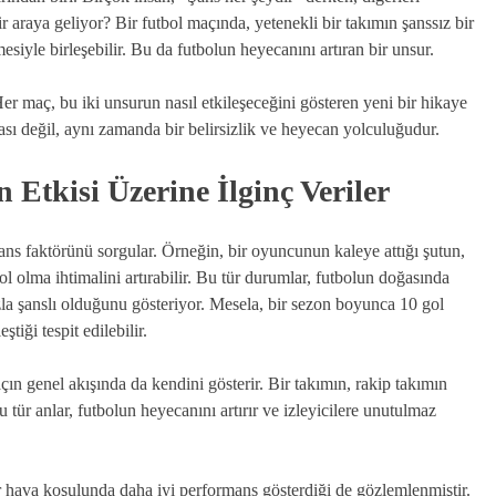
r araya geliyor? Bir futbol maçında, yetenekli bir takımın şanssız bir
esiyle birleşebilir. Bu da futbolun heyecanını artıran bir unsur.
er maç, bu iki unsurun nasıl etkileşeceğini gösteren yeni bir hikaye
ası değil, aynı zamanda bir belirsizlik ve heyecan yolculuğudur.
 Etkisi Üzerine İlginç Veriler
şans faktörünü sorgular. Örneğin, bir oyuncunun kaleye attığı şutun,
 olma ihtimalini artırabilir. Bu tür durumlar, futbolun doğasında
fazla şanslı olduğunu gösteriyor. Mesela, bir sezon boyunca 10 gol
tiği tespit edilebilir.
n genel akışında da kendini gösterir. Bir takımın, rakip takımın
 tür anlar, futbolun heyecanını artırır ve izleyicilere unutulmaz
bir hava koşulunda daha iyi performans gösterdiği de gözlemlenmiştir.