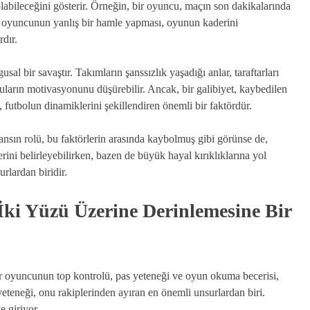
olabileceğini gösterir. Örneğin, bir oyuncu, maçın son dakikalarında
p oyuncunun yanlış bir hamle yapması, oyunun kaderini
rdır.
al bir savaştır. Takımların şanssızlık yaşadığı anlar, taraftarları
cuların motivasyonunu düşürebilir. Ancak, bir galibiyet, kaybedilen
i, futbolun dinamiklerini şekillendiren önemli bir faktördür.
şansın rolü, bu faktörlerin arasında kaybolmuş gibi görünse de,
rini belirleyebilirken, bazen de büyük hayal kırıklıklarına yol
urlardan biridir.
İki Yüzü Üzerine Derinlemesine Bir
 Bir oyuncunun top kontrolü, pas yeteneği ve oyun okuma becerisi,
yeteneği, onu rakiplerinden ayıran en önemli unsurlardan biri.
e giriyor.