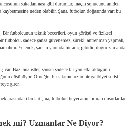
 oyuncusunun sakatlanması gibi durumlar, maçın sonucunu aniden
ile kaybetmesine neden olabilir. Şans, futbolun doğasında var; bu
 Bir futbolcunun teknik becerileri, oyun görüşü ve fiziksel
i bir futbolcu, sadece şansa güvenemez; sürekli antrenman yapmalı,
ynamalıdır. Yetenek, şansın yanında bir araç gibidir; doğru zamanda
 var. Bazı analistler, şansın sadece bir yan etki olduğunu
ğunu düşünüyor. Örneğin, bir takımın uzun bir galibiyet serisi
reye girer.
ek arasındaki bu tartışma, futbolun heyecanını artıran unsurlardan
enek mi? Uzmanlar Ne Diyor?