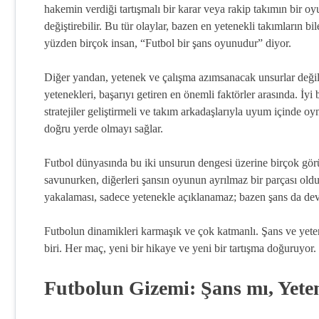
hakemin verdiği tartışmalı bir karar veya rakip takımın bir
değiştirebilir. Bu tür olaylar, bazen en yetenekli takımların b
yüzden birçok insan, “Futbol bir şans oyunudur” diyor.
Diğer yandan, yetenek ve çalışma azımsanacak unsurlar değil.
yetenekleri, başarıyı getiren en önemli faktörler arasında. İy
stratejiler geliştirmeli ve takım arkadaşlarıyla uyum içinde o
doğru yerde olmayı sağlar.
Futbol dünyasında bu iki unsurun dengesi üzerine birçok görüş
savunurken, diğerleri şansın oyunun ayrılmaz bir parçası oldu
yakalaması, sadece yetenekle açıklanamaz; bazen şans da dev
Futbolun dinamikleri karmaşık ve çok katmanlı. Şans ve yeten
biri. Her maç, yeni bir hikaye ve yeni bir tartışma doğuruyor.
Futbolun Gizemi: Şans mı, Yet