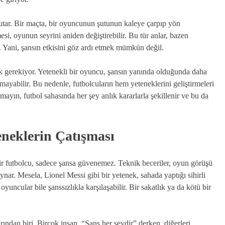
 tutar. Bir maçta, bir oyuncunun şutunun kaleye çarpıp yön
si, oyunun seyrini aniden değiştirebilir. Bu tür anlar, bazen
. Yani, şansın etkisini göz ardı etmek mümkün değil.
 gerekiyor. Yetenekli bir oyuncu, şansın yanında olduğunda daha
mayabilir. Bu nedenle, futbolcuların hem yeteneklerini geliştirmeleri
yın, futbol sahasında her şey anlık kararlarla şekillenir ve bu da
eneklerin Çatışması
 bir futbolcu, sadece şansa güvenemez. Teknik beceriler, oyun görüşü
oynar. Mesela, Lionel Messi gibi bir yetenek, sahada yaptığı sihirli
oyuncular bile şanssızlıkla karşılaşabilir. Bir sakatlık ya da kötü bir
rından biri. Birçok insan, “Şans her şeydir” derken, diğerleri