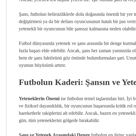
Şans, futbolun belirsizliklerle dolu doğasında önemli bir yer
değiştirmesi ya da bir defans oyuncusunun hatalı bir pas verme
yetenekli bir oyuncunun bile şanssız kalmasına neden olabilir
Futbol dünyasında yetenek ve şans arasında bir denge kurmak
fazla başarı elde edebilir. Ancak, şans her zaman yanınızda ol
hem de şans faktörünü göz önünde bulundurmaları şart. Unutma
oyunun büyüsünü artırır.
Futbolun Kaderi: Şansın ve Yet
Yeteneklerin Önemi
ise futbolun temel taşlarından biri. İyi
ve fiziksel dayanıklılık, bir oyuncunun başarısında kritik rol 
hareketlerle rakiplerini alt edebilir. Ancak, bazen en yetenekli 
gün, tüm yeteneklerini gölgede bırakabilir.
Şans ve Yetenek Arasındaki Denge
futbolun en ilginç yanla