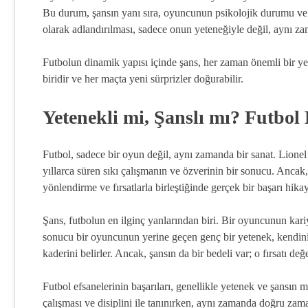
Bu durum, şansın yanı sıra, oyuncunun psikolojik durumu ve çe
olarak adlandırılması, sadece onun yeteneğiyle değil, aynı zam
Futbolun dinamik yapısı içinde şans, her zaman önemli bir yer
biridir ve her maçta yeni sürprizler doğurabilir.
Yetenekli mi, Şanslı mı? Futbol 
Futbol, sadece bir oyun değil, aynı zamanda bir sanat. Lionel 
yıllarca süren sıkı çalışmanın ve özverinin bir sonucu. Ancak,
yönlendirme ve fırsatlarla birleştiğinde gerçek bir başarı hik
Şans, futbolun en ilginç yanlarından biri. Bir oyuncunun kariyer
sonucu bir oyuncunun yerine geçen genç bir yetenek, kendini 
kaderini belirler. Ancak, şansın da bir bedeli var; o fırsatı de
Futbol efsanelerinin başarıları, genellikle yetenek ve şansın
çalışması ve disiplini ile tanınırken, aynı zamanda doğru za