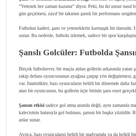
“Yetenek her zaman kazanır” diyor. Peki, bu iki unsur nasıl bi
gün geçirmesi, zayıf bir takımın şanslı bir performans sergilem
Futbolun kaderi, şans ve yeteneklerin karmaşık bir dansıdır. H
sunar. Bu nedenle, futbolu izlemek, sadece bir spor karşılaşm
Şanslı Golcüler: Futbolda Şansın
Birçok futbolsever, bir maçta atılan gollerin arkasında yatan 
rakip defans oyuncusunun ayağına çarpıp yön değiştirmesi, gol
var. İstatistikler, bazı oyuncuların belirli bir dönemde daha 
atan bir oyuncunun, bu gollerin üçte birinin şans eseri gerçekleş
Şansın etkisi
sadece gol atma anında değil, aynı zamanda maçı
kalecisinin hatasıyla gol bulması, şansın bir başka yüzüdür. Bu
anlar sunar.
Ayrıca, bazı oyuncuların belirli bir stadyumda ya da belirli 