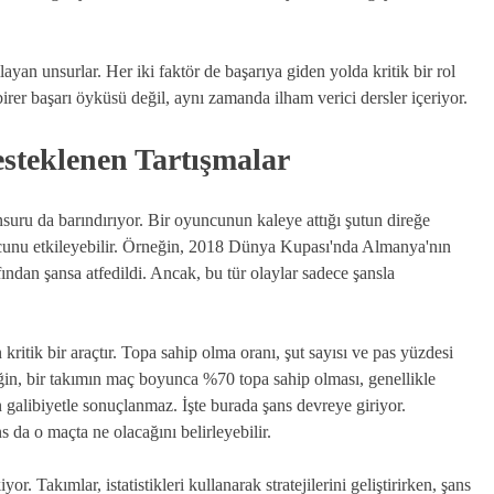
yan unsurlar. Her iki faktör de başarıya giden yolda kritik bir rol
irer başarı öyküsü değil, aynı zamanda ilham verici dersler içeriyor.
Desteklenen Tartışmalar
nsuru da barındırıyor. Bir oyuncunun kaleye attığı şutun direğe
ucunu etkileyebilir. Örneğin, 2018 Dünya Kupası'nda Almanya'nın
fından şansa atfedildi. Ancak, bu tür olaylar sadece şansla
n kritik bir araçtır. Topa sahip olma oranı, şut sayısı ve pas yüzdesi
neğin, bir takımın maç boyunca %70 topa sahip olması, genellikle
man galibiyetle sonuçlanmaz. İşte burada şans devreye giriyor.
ns da o maçta ne olacağını belirleyebilir.
r. Takımlar, istatistikleri kullanarak stratejilerini geliştirirken, şans