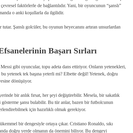
vresel faktörlerle de bağlantılıdır. Yani, bir oyuncunun “şanslı”
anda o anki koşullarla da ilgilidir.
 tutar. Şanslı golcüler, bu oyunun heyecanını artıran unsurlardan
Efsanelerinin Başarı Sırları
Messi gibi oyuncular, topu adeta dans ettiriyor. Onların yetenekleri,
 bu yetenek tek başına yeterli mi? Elbette değil! Yetenek, doğru
ayesine dönüşüyor.
inde bir anlık fırsat, her şeyi değiştirebilir. Mesela, bir sakatlık
gösterme şansı bulabilir. Bu tür anlar, bazen bir futbolcunun
ğerlendirebilmek için hazırlıklı olmak gerekiyor.
 mükemmel bir dengesiyle ortaya çıkar. Cristiano Ronaldo, sıkı
manda doğru yerde olmanın da önemini biliyor. Bu dengeyi