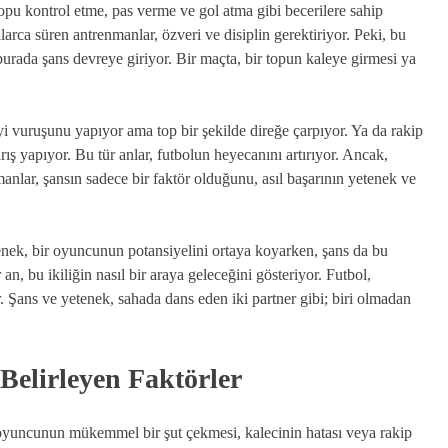
topu kontrol etme, pas verme ve gol atma gibi becerilere sahip
larca süren antrenmanlar, özveri ve disiplin gerektiriyor. Peki, bu
urada şans devreye giriyor. Bir maçta, bir topun kaleye girmesi ya
i vuruşunu yapıyor ama top bir şekilde direğe çarpıyor. Ya da rakip
ış yapıyor. Bu tür anlar, futbolun heyecanını artırıyor. Ancak,
nlar, şansın sadece bir faktör olduğunu, asıl başarının yetenek ve
nek, bir oyuncunun potansiyelini ortaya koyarken, şans da bu
an, bu ikiliğin nasıl bir araya geleceğini gösteriyor. Futbol,
or. Şans ve yetenek, sahada dans eden iki partner gibi; biri olmadan
Belirleyen Faktörler
 oyuncunun mükemmel bir şut çekmesi, kalecinin hatası veya rakip