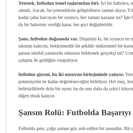
Yetenek, futbolun temel taşlarından biri.
İyi bir futbolcu, 
olmalı. Ancak, bu yeteneklerin geliştirilmesi zaman alıyor. Yıl
kadar çaba harcayan bir oyuncu, her zaman kazanır mı? İşte b
da bir hakemin verdiği karar, her şeyi değiştirebilir.
Şans, futbolun doğasında var.
Düşünün ki, bir oyuncu en iy
takımın kalecisi, beklenmedik bir şekilde mükemmel bir kurtar
şansın sürekli yanınızda olmasını beklemek gerçekçi mi? Uzma
çalışma ile geldiğini vurguluyor.
futbolun gizemi, bu iki unsurun birleşiminde yatıyor.
Yete
potansiyelin ne kadar değerleneceğini belirliyor. Her maç, her 
belirsizliklerle dolu bir oyun; bu da onu daha da çekici kılıy
diğeri eksik kalıyor.
Şansın Rolü: Futbolda Başarıyı 
Futbolda şans, çoğu zaman göz ardı edilen bir unsurdur. Bir