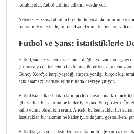
kurabilenler, futbol tarihine adlarını yazdırıyor.
Yetenek ve şans, futbolun büyülü dünyasında birbirini tamamla
oynuyor. Bu nedenle, futbol efsanelerinin hikayeleri, sadece b
Futbol ve Şans: İstatistiklerle 
Futbol, sadece yetenek ve strateji değil, aynı zamanda şans u
çarpması ya da kalecinin beklenmedik bir hatası, maçın son
Güney Kore'ye karşı yaşadığı sürpriz yenilgi, birçok kişi tara
açıklanamaz; istatistikler de burada devreye giriyor.
Futbol istatistikleri, takımların performansını analiz etmek içi
gibi veriler, bir takımın ne kadar iyi oynadığını gösterir. Ör
galip gelme olasılığını artırır. Ancak, bu istatistikler her za
İstatistikler, bir takımın ne kadar iyi olduğunu gösterirken, şa
Futbolda şans ve istatistikler arasında bir denge kurmak gerekiyo