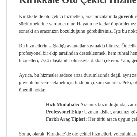
Kırıkkale’de oto çekici hizmetleri, araç arızalarında
güvenli
v
sürdürmelerine yardımcı olur. Hayatın ne kadar öngörülemez 
sonraki an aracınızın bozulduğunu görebilirsiniz. İşte bu nokt
Bu hizmetlerin sağladığı avantajlar saymakla bitmez. Öncelik
profesyonel bir ekip tarafından desteklenmek, hem ruhsal hem d
hizmetleri, 7/24 ulaşılabilir olmasıyla dikkat çekiyor. Yani, 
Ayrıca, bu hizmetler sadece arıza durumlarında değil, aynı 
güvenli bir yere çekmek için hızlı bir çözüm sunarlar. Peki, ot
önemli nokta:
Hızlı Müdahale:
Aracınız bozulduğunda, zama
Profesyonel Ekip:
Uzman kişiler, aracınızı güve
Farklı Araç Tipleri:
Her türlü araca uygun çeki
Sonuç olarak, Kırıkkale’de oto çekici hizmetleri, yolculukları