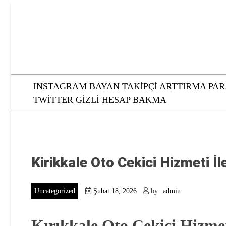
Skip
to
content
INSTAGRAM BAYAN TAKIPÇI ARTTIRMA PAR
TWITTER GIZLI HESAP BAKMA
Kirikkale Oto Cekici Hizmeti İl
Uncategorized
Şubat 18, 2026
by
admin
Kırıkkale Oto Çekici Hizmet