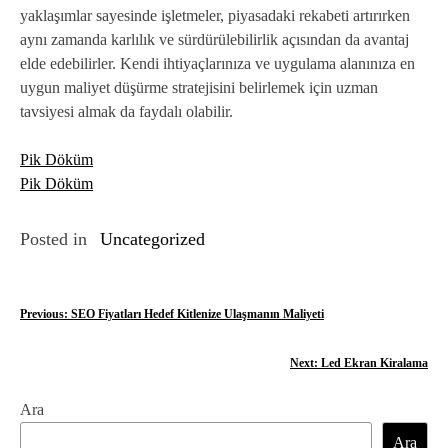
yaklaşımlar sayesinde işletmeler, piyasadaki rekabeti artırırken
aynı zamanda karlılık ve sürdürülebilirlik açısından da avantaj
elde edebilirler. Kendi ihtiyaçlarınıza ve uygulama alanınıza en
uygun maliyet düşürme stratejisini belirlemek için uzman
tavsiyesi almak da faydalı olabilir.
Pik Döküm
Pik Döküm
Posted in
Uncategorized
Y
Previous:
SEO Fiyatları Hedef Kitlenize Ulaşmanın Maliyeti
a
Next:
Led Ekran Kiralama
z
Ara
ı
Ara