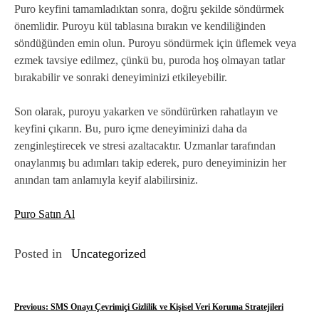
Puro keyfini tamamladıktan sonra, doğru şekilde söndürmek
önemlidir. Puroyu kül tablasına bırakın ve kendiliğinden
söndüğünden emin olun. Puroyu söndürmek için üflemek veya
ezmek tavsiye edilmez, çünkü bu, puroda hoş olmayan tatlar
bırakabilir ve sonraki deneyiminizi etkileyebilir.
Son olarak, puroyu yakarken ve söndürürken rahatlayın ve
keyfini çıkarın. Bu, puro içme deneyiminizi daha da
zenginleştirecek ve stresi azaltacaktır. Uzmanlar tarafından
onaylanmış bu adımları takip ederek, puro deneyiminizin her
anından tam anlamıyla keyif alabilirsiniz.
Puro Satın Al
Posted in
Uncategorized
Y
Previous:
SMS Onayı Çevrimiçi Gizlilik ve Kişisel Veri Koruma Stratejileri