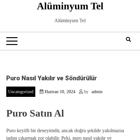
Alüminyum Tel
Skip
to
content
Alüminyum Tel
Puro Nasıl Yakılır ve Söndürülür
Uncategorized
Haziran 10, 2024
by
admin
Puro Satın Al
Puro keyifli bir deneyimdir, ancak doğru şekilde yakılmazsa
tadını çıkarmak zor olabilir. Peki, puro nasıl yakılır ve