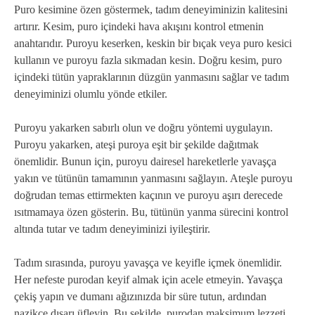
Puro kesimine özen göstermek, tadım deneyiminizin kalitesini
artırır. Kesim, puro içindeki hava akışını kontrol etmenin
anahtarıdır. Puroyu keserken, keskin bir bıçak veya puro kesici
kullanın ve puroyu fazla sıkmadan kesin. Doğru kesim, puro
içindeki tütün yapraklarının düzgün yanmasını sağlar ve tadım
deneyiminizi olumlu yönde etkiler.
Puroyu yakarken sabırlı olun ve doğru yöntemi uygulayın.
Puroyu yakarken, ateşi puroya eşit bir şekilde dağıtmak
önemlidir. Bunun için, puroyu dairesel hareketlerle yavaşça
yakın ve tütünün tamamının yanmasını sağlayın. Ateşle puroyu
doğrudan temas ettirmekten kaçının ve puroyu aşırı derecede
ısıtmamaya özen gösterin. Bu, tütünün yanma sürecini kontrol
altında tutar ve tadım deneyiminizi iyileştirir.
Tadım sırasında, puroyu yavaşça ve keyifle içmek önemlidir.
Her nefeste purodan keyif almak için acele etmeyin. Yavaşça
çekiş yapın ve dumanı ağızınızda bir süre tutun, ardından
nazikçe dışarı üfleyin. Bu şekilde, purodan maksimum lezzeti