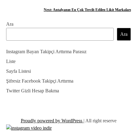
a
Next:
Antalyanın En Çok Tercih Edilen Likit Markaları
z
Ara
ı
Ara
g
e
Instagram Bayan Takipçi Arttırma Parasız
z
Liste
Sayfa Listesi
i
Şifresiz Facebook Takipçi Arttırma
n
Twitter Gizli Hesap Bakma
m
e
s
Proudly powered by WordPress
|
All right reserve
i