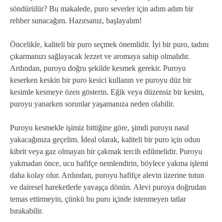
söndürülür? Bu makalede, puro severler için adım adım bir
rehber sunacağım. Hazırsanız, başlayalım!
Öncelikle, kaliteli bir puro seçmek önemlidir. İyi bir puro, tadını
çıkarmanızı sağlayacak lezzet ve aromaya sahip olmalıdır.
Ardından, puroyu doğru şekilde kesmek gerekir. Puroyu
keserken keskin bir puro kesici kullanın ve puroyu düz bir
kesimle kesmeye özen gösterin. Eğik veya düzensiz bir kesim,
puroyu yanarken sorunlar yaşamanıza neden olabilir.
Puroyu kesmekle işimiz bittiğine göre, şimdi puroyu nasıl
yakacağınıza geçelim. İdeal olarak, kaliteli bir puro için odun
kibrit veya gaz olmayan bir çakmak tercih edilmelidir. Puroyu
yakmadan önce, ucu hafifçe nemlendirin, böylece yakma işlemi
daha kolay olur. Ardından, puroyu hafifçe alevin üzerine tutun
ve dairesel hareketlerle yavaşça dönün. Alevi puroya doğrudan
temas ettirmeyin, çünkü bu puro içinde istenmeyen tatlar
bırakabilir.