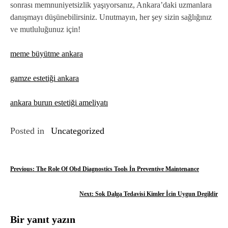
sonrası memnuniyetsizlik yaşıyorsanız, Ankara’daki uzmanlara
danışmayı düşünebilirsiniz. Unutmayın, her şey sizin sağlığınız
ve mutluluğunuz için!
meme büyütme ankara
gamze estetiği ankara
ankara burun estetiği ameliyatı
Posted in
Uncategorized
Y
Previous:
The Role Of Obd Diagnostics Tools İn Preventive Maintenance
a
Next:
Sok Dalga Tedavisi Kimler İcin Uygun Degildir
z
Bir yanıt yazın
ı