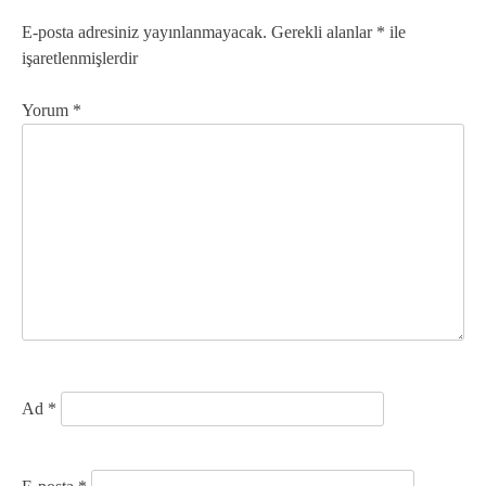
g
E-posta adresiniz yayınlanmayacak.
Gerekli alanlar
*
ile
işaretlenmişlerdir
e
z
Yorum
*
i
n
m
e
s
i
Ad
*