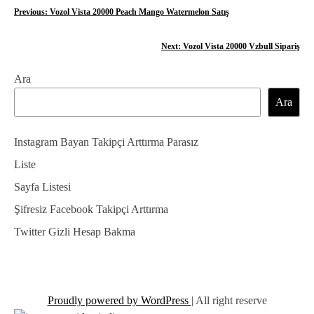
Y
Previous:
Vozol Vista 20000 Peach Mango Watermelon Satış
a
Next:
Vozol Vista 20000 Vzbull Sipariş
z
Ara
ı
Ara
g
e
Instagram Bayan Takipçi Arttırma Parasız
z
Liste
Sayfa Listesi
i
Şifresiz Facebook Takipçi Arttırma
n
Twitter Gizli Hesap Bakma
m
e
s
Proudly powered by WordPress
|
All right reserve