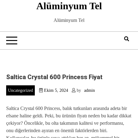
Alüminyum Tel
Skip
to
content
Alüminyum Tel
Saltica Crystal 600 Princess Fiyat
Uncategorized
Ekim 5, 2024
by
admin
Saltica Crystal 600 Princess, balık tutkunları arasında adeta bir
efsane haline geldi. Peki, bu ürünün fiyatı neden bu kadar dikkat
çekiyor? Öncelikle, bu olta takımının kalitesi ve performansı,
onu diğerlerinden ayıran en önemli faktörlerden biri.
Kullanıcılar, bu ürünle suya attıkları her an, mükemmel bir