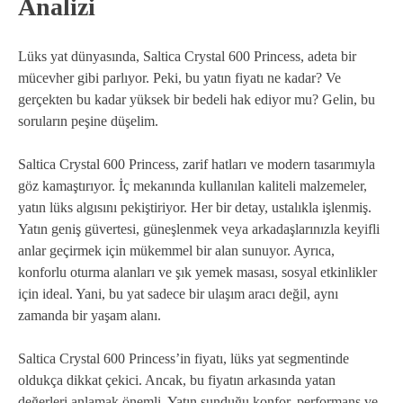
Analizi
Lüks yat dünyasında, Saltica Crystal 600 Princess, adeta bir
mücevher gibi parlıyor. Peki, bu yatın fiyatı ne kadar? Ve
gerçekten bu kadar yüksek bir bedeli hak ediyor mu? Gelin, bu
soruların peşine düşelim.
Saltica Crystal 600 Princess, zarif hatları ve modern tasarımıyla
göz kamaştırıyor. İç mekanında kullanılan kaliteli malzemeler,
yatın lüks algısını pekiştiriyor. Her bir detay, ustalıkla işlenmiş.
Yatın geniş güvertesi, güneşlenmek veya arkadaşlarınızla keyifli
anlar geçirmek için mükemmel bir alan sunuyor. Ayrıca,
konforlu oturma alanları ve şık yemek masası, sosyal etkinlikler
için ideal. Yani, bu yat sadece bir ulaşım aracı değil, aynı
zamanda bir yaşam alanı.
Saltica Crystal 600 Princess’in fiyatı, lüks yat segmentinde
oldukça dikkat çekici. Ancak, bu fiyatın arkasında yatan
değerleri anlamak önemli. Yatın sunduğu konfor, performans ve