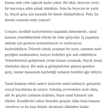
kumar artık cebe sığacak kadar yakın. Bir tıkla, heyecan verici
bir maceraya adım atmak mümkün. Ama bu heyecan ne yazık
ki, birçok genç için karanlık bir tünele dönüşebiliyor. Peki, bu
tünelin sonunda neler yatıyor?
Gençler, özellikle kariyerlerinin başındaki dönemlerde, sanal
kumara yöneldiklerinde büyük bir riske giriyorlar. İş yaşamına
atılmak için gereken konsantrasyon ve motivasyon
kaybolabiliyor. Düzenli olarak oynanan bir oyun, zamanın nasıl
geçtiğini unuttururken, kariyer hedefleri göz ardı edilebiliyor.
Yeteneklerinizi geliştirmek yerine kumar oynamak, birçok fırsatı
elimizden alıyor. Bir anda iş görüşmelerine gitmesi gereken
genç, kumar masasında kaybettiği zamanın bedelini ağır ödüyor.
Sanal kumarın etkisi sadece kariyerle sınırlı kalmıyor, gençlerin
sosyal hayatlarına da sızıyor. Arkadaş çevresinden izole olma,
aile ile geçiren zamanın azalması, hepsi sanal kumarın yan
etkileri. Kendilerini yalnız hisseden gençler, daha fazla kumara
yöneliyor ve bu kısır döngü, duygusal çöküntüye kadar