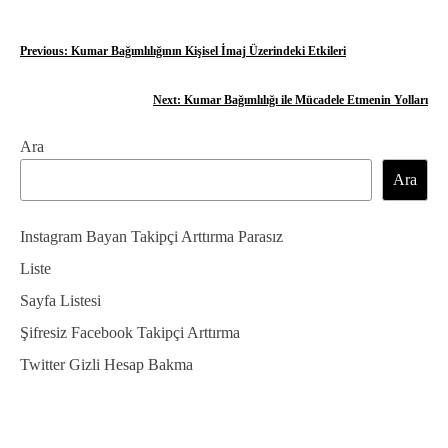
Y
Previous:
Kumar Bağımlılığının Kişisel İmaj Üzerindeki Etkileri
a
Next:
Kumar Bağımlılığı ile Mücadele Etmenin Yolları
z
Ara
ı
Ara
g
e
Instagram Bayan Takipçi Arttırma Parasız
z
Liste
Sayfa Listesi
i
Şifresiz Facebook Takipçi Arttırma
n
Twitter Gizli Hesap Bakma
m
e