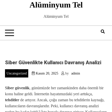
Alüminyum Tel
Skip
to
content
Alüminyum Tel
Siber Güvenlikte Kullanıcı Davranış Analizi
Uncategorized
Kasım 20, 2025
by
admin
Siber güvenlik
, günümüzde her zamankinden daha önemli bir
konu haline geldi. İnternetin hayatımızdaki yeri arttıkça,
tehditler
de artıyor. Ancak, çoğu zaman bu tehditlerin kaynağı,
kullanıcıların davranışlarıdır. Peki, kullanıcı davranış analizi
neden bu kadar kritik? İşte burada devreye giriyor. Kullanıcıların