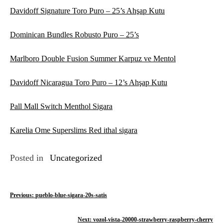
Davidoff Signature Toro Puro – 25’s Ahşap Kutu
Dominican Bundles Robusto Puro – 25’s
Marlboro Double Fusion Summer Karpuz ve Mentol
Davidoff Nicaragua Toro Puro – 12’s Ahşap Kutu
Pall Mall Switch Menthol Sigara
Karelia Ome Superslims Red ithal sigara
Posted in
Uncategorized
Y
Previous:
pueblo-blue-sigara-20s-satis
a
Next:
vozol-vista-20000-strawberry-raspberry-cherry