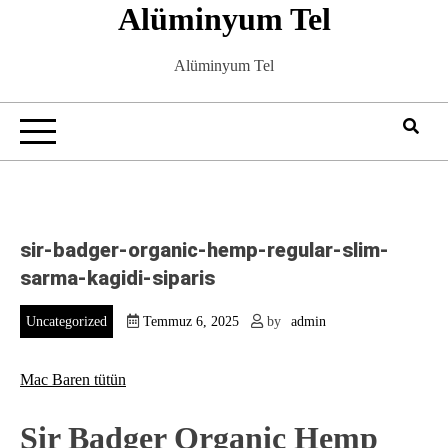
Alüminyum Tel
Skip
to
content
Alüminyum Tel
sir-badger-organic-hemp-regular-slim-
sarma-kagidi-siparis
Uncategorized
Temmuz 6, 2025
by
admin
Mac Baren tütün
Sir Badger Organic Hemp