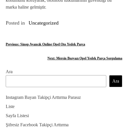
konumunu koruyarak, otomobil tutkunlarının güvendiği bir
marka haline gelmiştir.
Posted in
Uncategorized
Y
Previous:
Sinop Ayancık Online Opel Oto Yedek Parça
a
Next:
Mersin Bozyazı Opel Yedek Parça Sorgulama
z
Ara
ı
Ara
g
e
Instagram Bayan Takipçi Arttırma Parasız
z
Liste
Sayfa Listesi
i
Şifresiz Facebook Takipçi Arttırma
n