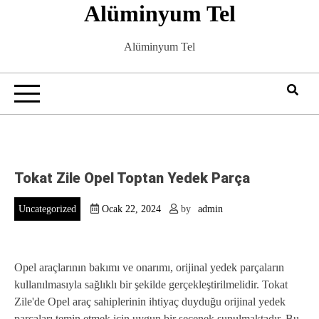
Alüminyum Tel
Skip
to
content
Alüminyum Tel
Tokat Zile Opel Toptan Yedek Parça
Uncategorized
Ocak 22, 2024
by
admin
Opel araçlarının bakımı ve onarımı, orijinal yedek parçaların
kullanılmasıyla sağlıklı bir şekilde gerçekleştirilmelidir. Tokat
Zile'de Opel araç sahiplerinin ihtiyaç duyduğu orijinal yedek
parçaları temin etmek için uygun bir seçenek sunulmaktadır. Bu