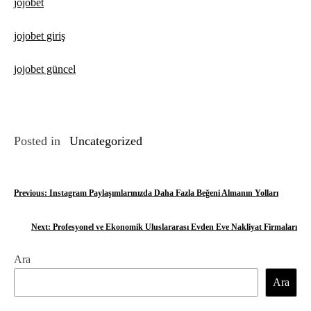
jojobet
jojobet giriş
jojobet güncel
Posted in
Uncategorized
Y
Previous:
Instagram Paylaşımlarınızda Daha Fazla Beğeni Almanın Yolları
a
Next:
Profesyonel ve Ekonomik Uluslararası Evden Eve Nakliyat Firmaları
z
Ara
ı
Ara
g