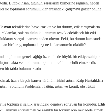
edir. Birçok insan, tütünün zararlarını bilmesine rağmen, neden
hler ile toplumsal sorumluluklar arasındaki çatışmayı gözler önüne
lasyon
tekniklerine başvurmakta ve bu durum, etik tartışmaların
reklamlar, onların tütün kullanımını teşvik edebilecek bir etki
luluklarını sorgulamamıza neden oluyor. Peki, bu durum karşısında
 atan bir birey, topluma karşı ne kadar sorumlu olabilir?
manda toplumun genel sağlığı üzerinde de büyük bir etkiye sahiptir.
 oluşturmakta ve bu durum, toplumun refahını tehdit etmektedir.
ren bir tablo bulunmaktadır:
lmak üzere birçok kanser türünün riskini artırır. Kalp Hastalıkları
artırır. Solunum Problemleri Tütün, astım ve kronik obstrüktif
er ile toplumsal sağlık arasındaki dengeyi zorlayan bir konudur.
Etik
ullanımını sorgulamak ve sağlıklı bir toplum için mücadele etmek