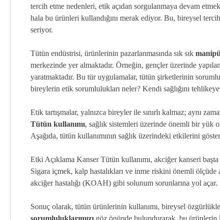
tercih etme nedenleri, etik açıdan sorgulanmaya devam etmekt
hala bu ürünleri kullandığını merak ediyor. Bu, bireysel terci
seriyor.
Tütün endüstrisi, ürünlerinin pazarlanmasında sık sık
manipü
merkezinde yer almaktadır. Örneğin, gençler üzerinde yapılan 
yaratmaktadır. Bu tür uygulamalar, tütün şirketlerinin sorum
bireylerin etik sorumlulukları neler? Kendi sağlığını tehlikeye
Etik tartışmalar, yalnızca bireyler ile sınırlı kalmaz; aynı za
Tütün kullanımı
, sağlık sistemleri üzerinde önemli bir yük
Aşağıda, tütün kullanımının sağlık üzerindeki etkilerini göste
Etki Açıklama Kanser Tütün kullanımı, akciğer kanseri başta o
Sigara içmek, kalp hastalıkları ve inme riskini önemli ölçüde 
akciğer hastalığı (KOAH) gibi solunum sorunlarına yol açar.
Sonuç olarak, tütün ürünlerinin kullanımı, bireysel özgürlükl
sorumluluklarımızı
göz önünde bulundurarak, bu ürünlerin k