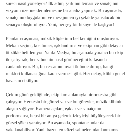
süreci nasıl yönetiyor? İlk adım, şarkının teması ve sanatçının
vizyonu üzerine derinlemesine bir analiz yapmak. Bu aşamada,
sanatçının duygularını ve mesajını en iyi şekilde yansıtacak bir
senaryo oluşturuluyor. Yani, her şey bir hikaye ile başlıyor!
Planlama aşaması, müzik kliplerinin bel kemiğini oluşturuyor.
Mekan seçimi, kostümler, ışıklandırma ve ekipman gibi detaylar
titizlikle belirleniyor. Yankı Medya, bu aşamada yaratıcı bir ekip
ile çalışarak, her sahnenin nasıl görüneceğini kafasında
canlandırıyor. Bu, bir ressamın tuvali önünde durup, hangi
renkleri kullanacağına karar vermesi gibi. Her detay, klibin genel
havasını etkiliyor.
Çekim günü geldiğinde, ekip tam anlamıyla bir orkestra gibi
çalışıyor. Herkesin bir görevi var ve bu görevler, müzik klibinin
akışını sağlıyor. Kamera açıları, ışıklar ve sanatçının
performansı, hepsi bir araya gelerek izleyiciyi büyüleyecek bir
görsel şölen yaratıyor. Bu aşamada, spontane anlar da
yakalanabiliyor. Yani, bazen en güzel sahneler, planlanmamış