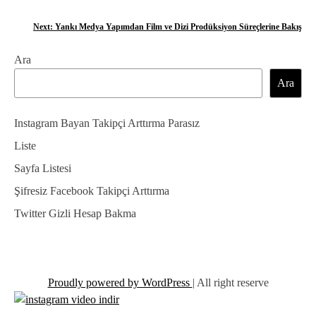
a
Next:
Yankı Medya Yapımdan Film ve Dizi Prodüksiyon Süreçlerine Bakış
z
Ara
ı
Ara
g
e
Instagram Bayan Takipçi Arttırma Parasız
z
Liste
Sayfa Listesi
i
Şifresiz Facebook Takipçi Arttırma
n
Twitter Gizli Hesap Bakma
m
e
s
Proudly powered by WordPress
|
All right reserve
i