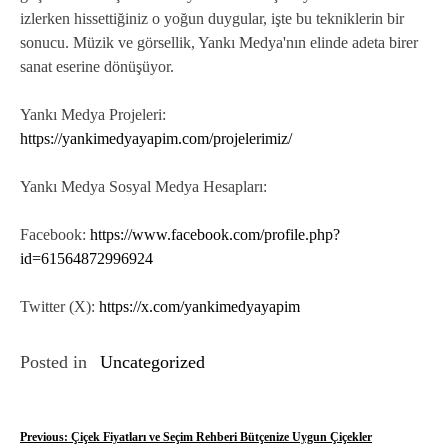
izlerken hissettiğiniz o yoğun duygular, işte bu tekniklerin bir
sonucu. Müzik ve görsellik, Yankı Medya'nın elinde adeta birer
sanat eserine dönüşüyor.
Yankı Medya Projeleri:
https://yankimedyayapim.com/projelerimiz/
Yankı Medya Sosyal Medya Hesapları:
Facebook:
https://www.facebook.com/profile.php?
id=61564872996924
Twitter (X):
https://x.com/yankimedyayapim
Posted in
Uncategorized
Y
Previous:
Çiçek Fiyatları ve Seçim Rehberi Bütçenize Uygun Çiçekler