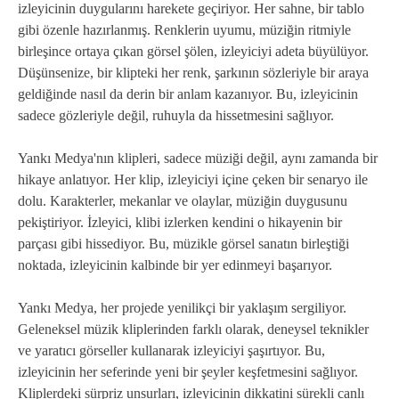
izleyicinin duygularını harekete geçiriyor. Her sahne, bir tablo
gibi özenle hazırlanmış. Renklerin uyumu, müziğin ritmiyle
birleşince ortaya çıkan görsel şölen, izleyiciyi adeta büyülüyor.
Düşünsenize, bir klipteki her renk, şarkının sözleriyle bir araya
geldiğinde nasıl da derin bir anlam kazanıyor. Bu, izleyicinin
sadece gözleriyle değil, ruhuyla da hissetmesini sağlıyor.
Yankı Medya'nın klipleri, sadece müziği değil, aynı zamanda bir
hikaye anlatıyor. Her klip, izleyiciyi içine çeken bir senaryo ile
dolu. Karakterler, mekanlar ve olaylar, müziğin duygusunu
pekiştiriyor. İzleyici, klibi izlerken kendini o hikayenin bir
parçası gibi hissediyor. Bu, müzikle görsel sanatın birleştiği
noktada, izleyicinin kalbinde bir yer edinmeyi başarıyor.
Yankı Medya, her projede yenilikçi bir yaklaşım sergiliyor.
Geleneksel müzik kliplerinden farklı olarak, deneysel teknikler
ve yaratıcı görseller kullanarak izleyiciyi şaşırtıyor. Bu,
izleyicinin her seferinde yeni bir şeyler keşfetmesini sağlıyor.
Kliplerdeki sürpriz unsurları, izleyicinin dikkatini sürekli canlı